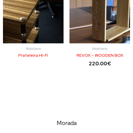
Mobiliário
Mobiliário
Prateleira HI-FI
REVOX – WOODEN BOX
220.00
€
Morada