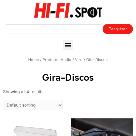
Home
/
Produtos Audio
/
Vinil
/ Gira-Discos
Gira-Discos
Showing all 4 results