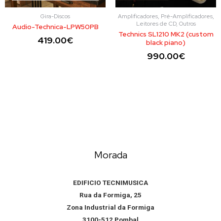
Gira-Discos
Amplificadores, Pré-Amplificadores,
Leitores de CD, Outros
Audio-Technica-LPW50PB
Technics SL1210 MK2 (custom
419.00
€
black piano)
990.00
€
Morada
EDIFICIO TECNIMUSICA
Rua da Formiga, 25
Zona Industrial da Formiga
3100-512 Pombal