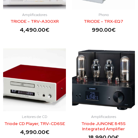
Amplificadores
Phono
TRIODE – TRV-A300XR
TRIODE – TRX-EQ7
4,490.00
€
990.00
€
Leitores de CD
Amplificadores
Triode CD Player, TRV-CD6SE
Triode JUNONE 845S
Integrated Amplifier
4,990.00
€
18,990.00
€