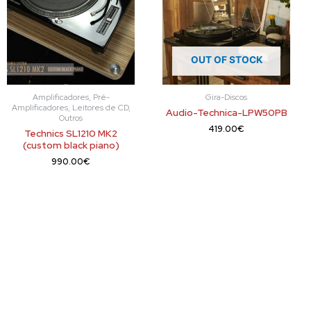
OUT OF STOCK
Amplificadores, Pré-
Gira-Discos
Amplificadores, Leitores de CD,
Audio-Technica-LPW50PB
Outros
419.00
€
Technics SL1210 MK2
(custom black piano)
990.00
€