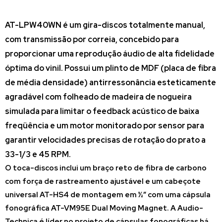
AT-LPW40WN é um gira-discos totalmente manual,
com transmissão por correia, concebido para
proporcionar uma reprodução áudio de alta fidelidade
óptima do vinil. Possui um plinto de MDF (placa de fibra
de média densidade) antirressonância esteticamente
agradável com folheado de madeira de nogueira
simulada para limitar o feedback acústico de baixa
freqüência e um motor monitorado por sensor para
garantir velocidades precisas de rotação do prato a
33-1/3 e 45 RPM.
O toca-discos inclui um braço reto de fibra de carbono
com força de rastreamento ajustável e um cabeçote
universal AT-HS4 de montagem em ½” com uma cápsula
fonográfica AT-VM95E Dual Moving Magnet. A Audio-
Technica é líder no projeto de cápsulas fonográficas há