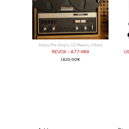
Amp's, Pre-Amp's, CD Players, Others
REVOX – A77-MKII
US
1,620.00
€