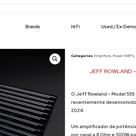
Brands
Hi Fi
Used / Ex-Dem
Categories
Amplifiers
,
Power AMP's
,
JEFF ROWLAND – 
O Jeff Rowland – Model 555 
recentemente desenvolvido 
2024.
Um amplificador de potênci
por canal a 8 Ohm e 300W po