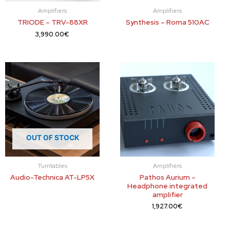
Amplifiers
Amplifiers
TRIODE – TRV-88XR
Synthesis – Roma 510AC
3,990.00
€
OUT OF STOCK
Turntables
Amplifiers
Audio-Technica AT-LP5X
Pathos Aurium –
Headphone integrated
amplifier
1,927.00
€