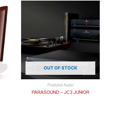
OUT OF STOCK
Produtos Audio
PARASOUND – JC3 JUNIOR