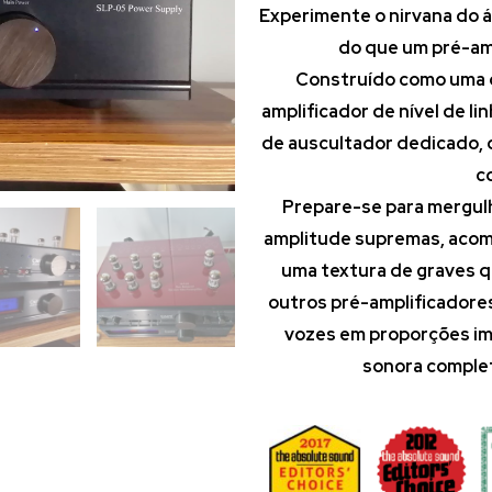
Experimente o nirvana do á
do que um pré-amp
Construído como uma o
amplificador de nível de l
de auscultador dedicado,
co
Prepare-se para mergul
amplitude supremas, acom
uma textura de graves q
outros pré-amplificadores
vozes em proporções im
sonora complet