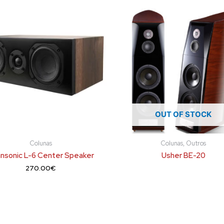
OUT OF STOCK
Colunas
Colunas, Outros
nsonic L-6 Center Speaker
Usher BE-20
270.00
€