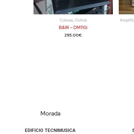
Colunas, Outros
Amplific
B&W – DM110i
295.00
€
Morada
EDIFICIO TECNIMUSICA