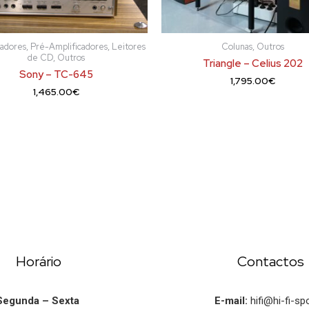
adores, Pré-Amplificadores, Leitores
Colunas, Outros
de CD, Outros
Triangle – Celius 202
Sony – TC-645
1,795.00
€
1,465.00
€
Horário
Contactos
Segunda – Sexta
E-mail:
hifi@hi-fi-spo