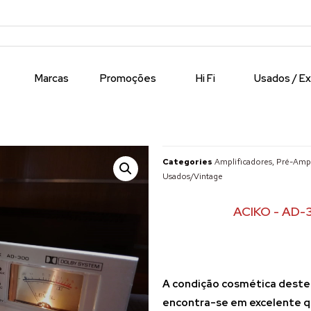
Marcas
Promoções
Hi Fi
Usados / E
Categories
Amplificadores, Pré-Ampl
Usados/Vintage
ACIKO - AD-
A condição cosmética deste
encontra-se em excelente qu