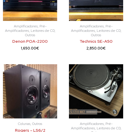
Amplificadores, Pré-
Amplificadores, Pré-
Amplificadores, Leitores de CD,
Amplificadores, Leitores de CD,
Outros
Outros
Denon POA-2200
Technics SE-A50
1,650.00
€
2,850.00
€
Colunas, Outros
Amplificadores, Pré-
Amplificadores, Leitores de CD,
Rogers – LS6/2