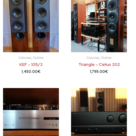
Colunas, Outros
Colunas, Outros
KEF – 105/3
Triangle – Celius 202
1,450.00
€
1,795.00
€