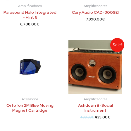
Amplificadores
Amplificadores
Parasound Halo Integrated
Cary Audio CAD-300SEI
– Hint 6
7,990.00
€
6,708.00
€
Sale!
Acessórios
Amplificadores
Ortofon 2M Blue Moving
Ashdown B-Social
Magnet Cartridge
Instrument
435.00
€
499.00
€