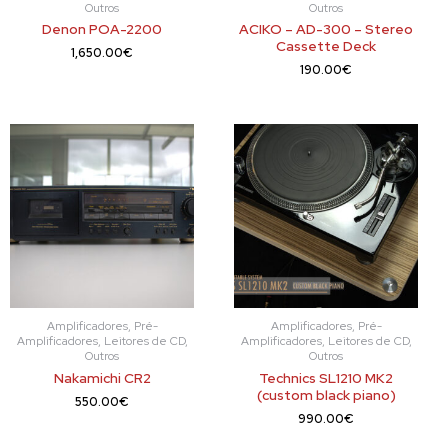
Outros
Outros
Denon POA-2200
ACIKO – AD-300 – Stereo
Cassette Deck
1,650.00
€
190.00
€
Amplificadores, Pré-
Amplificadores, Pré-
Amplificadores, Leitores de CD,
Amplificadores, Leitores de CD,
Outros
Outros
Nakamichi CR2
Technics SL1210 MK2
(custom black piano)
550.00
€
990.00
€