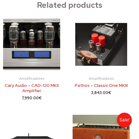
Related products
Amplificadores
Amplificadores
Cary Audio – CAD-120 MKII
Pathos – Classic One MKIII
Amplifier
3,843.00
€
7,990.00
€
Sale!