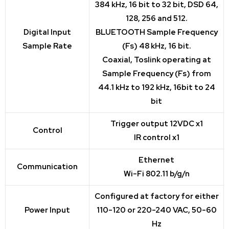
384 kHz, 16 bit to 32 bit, DSD 64,
128, 256 and 512.
Digital Input
BLUETOOTH Sample Frequency
Sample Rate
(Fs) 48 kHz, 16 bit.
Coaxial, Toslink operating at
Sample Frequency (Fs) from
44.1 kHz to 192 kHz, 16bit to 24
bit
Trigger output 12VDC x1
Control
IR control x1
Ethernet
Communication
Wi-Fi 802.11 b/g/n
Configured at factory for either
Power Input
110-120 or 220-240 VAC, 50-60
Hz