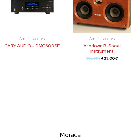
Amplificadores
Amplificadores
CARY AUDIO – DMC600SE
Ashdown B-Social
Instrument
435.00
€
499.00
€
Morada