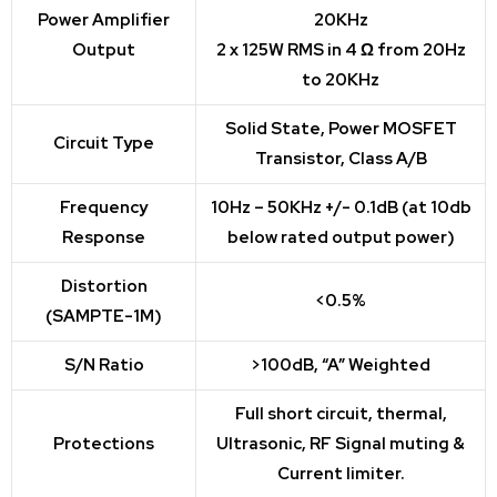
Power Amplifier
20KHz
Output
2 x 125W RMS in 4 Ω from 20Hz
to 20KHz
Solid State, Power MOSFET
Circuit Type
Transistor, Class A/B
Frequency
10Hz – 50KHz +/- 0.1dB (at 10db
Response
below rated output power)
Distortion
<0.5%
(SAMPTE-1M)
S/N Ratio
>100dB, “A” Weighted
Full short circuit, thermal,
Protections
Ultrasonic, RF Signal muting &
Current limiter.