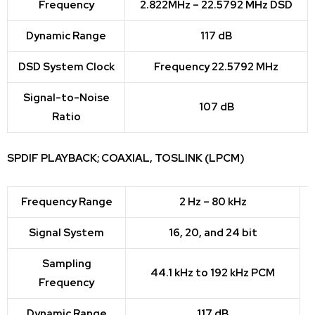
Frequency
2.822MHz – 22.5792 MHz DSD
Dynamic Range
117 dB
DSD System Clock
Frequency 22.5792 MHz
Signal-to-Noise
107 dB
Ratio
SPDIF PLAYBACK; COAXIAL, TOSLINK (LPCM)
Frequency Range
2 Hz – 80 kHz
Signal System
16, 20, and 24 bit
Sampling
44.1 kHz to 192 kHz PCM
Frequency
Dynamic Range
117 dB