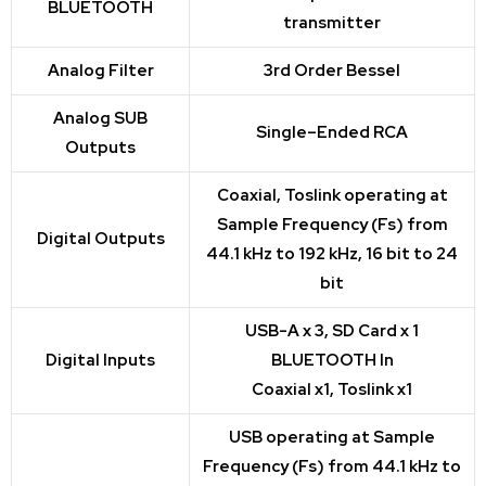
BLUETOOTH
transmitter
Analog Filter
3rd Order Bessel
Analog SUB
Single–Ended RCA
Outputs
Coaxial, Toslink operating at
Sample Frequency (Fs) from
Digital Outputs
44.1 kHz to 192 kHz, 16 bit to 24
bit
USB-A x 3, SD Card x 1
Digital Inputs
BLUETOOTH In
Coaxial x1, Toslink x1
USB operating at Sample
Frequency (Fs) from 44.1 kHz to