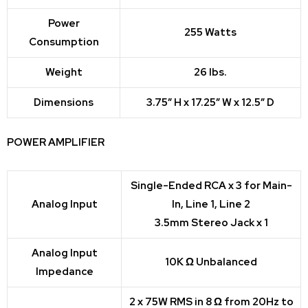
Power
255 Watts
Consumption
Weight
26 lbs.
Dimensions
3.75″ H x 17.25″ W x 12.5″ D
POWER AMPLIFIER
Single-Ended RCA x 3 for Main-
Analog Input
In, Line 1, Line 2
3.5mm Stereo Jack x 1
Analog Input
10K Ω Unbalanced
Impedance
2 x 75W RMS in 8 Ω from 20Hz to