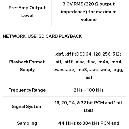
3.0V RMS (220 Ω output
Pre-Amp Output
impedance) for maximum
Level
volume
NETWORK, USB, SD CARD PLAYBACK
.dsf, .dff (DSD64, 128, 256, 512),
Playback Format
.aif, .aiff, .alac, .flac, .m4a, .mp4,
Supply
.wav, .ape, .mp3, .aac, .wma, .ogg,
.asf
Frequency Range
2 Hz – 100 kHz
16, 20, 24, & 32 bit PCM and 1 bit
Signal System
DSD
Sampling
44.1 kHz to 384 kHz PCM and